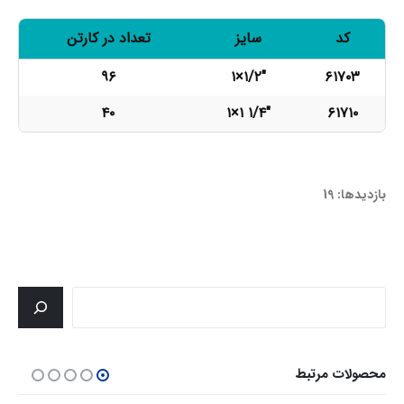
کد
سایز
تعداد در کارتن
۹۶
۱×۱/۲"
۶۱۷۰۳
۴۰
۱×۱ ۱/۴"
۶۱۷۱۰
61703-61710
بازدیدها: 19
جستجو
محصولات مرتبط