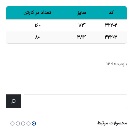
کد
سایز
تعداد در کارتن
۱۶۰
۱/۲"
۳۲۲۰۲
۸۰
۳/۴"
۳۲۲۰۳
32202-32203
بازدیدها: 16
جستجو
محصولات مرتبط