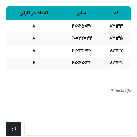
کد
سایز
تعداد در کارتن
۸
۴٠×۲۵×۴٠
۸۳۱۳۳
۸
۴٠×۳۲×۳۲
۸۳۱۳۵
۸
۴٠×۳۲×۴٠
۸۳۱۳۷
۴
۴٠×۴٠×۳۲
۸۳۱۳۹
83133-83135-83137-83139
بازدیدها: 9
جستجو