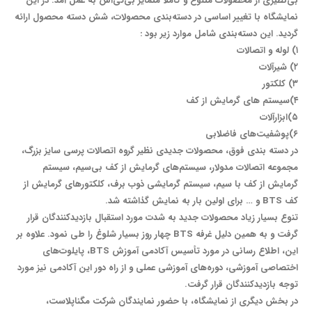
بی‌نظیری از محصولات متنوع و کاملاً متمایز بی‌تی‌اس به عمل آمد. در این
نمایشگاه با تغییر اساسی در دسته‌بندی محصولات، شش دسته محصول ارائه
گردید. این دسته‌بندی شامل موارد زیر بود :
۱) لوله و اتصالات
۲) شیرآلات
۳) کلکتور
۴)سیستم های گرمایش از کف
۵)ابزارآلات
۶)پوشفیت‌های فاضلابی
در دسته بندی فوق، محصولات جدیدی نظیر گروه اتصالات پرسی سایز بزرگ،
مجموعه اتصالات مدولار، سیستم‌های گرمایش از کف بی‌سیم، سیستم
گرمایش از کف با سیم، سیستم گرمایشی ذوب برف، کلکتورهای گرمایش از
کف BTS و … برای اولین بار به نمایش گذاشته شد.
تنوع بسیار زیاد محصولات جدید به شدت مورد استقبال بازدیدکنندگان قرار
گرفت و به همین دلیل غرفه BTS چهار روز بسیار شلوغ را طی نمود. علاوه بر
این، اطلاع رسانی در مورد تأسیس آکادمی آموزش BTS، پایلوت‌های
اختصاصی آموزشی، دوره‌های آموزشی عملی و از راه دور این آکادمی نیز مورد
توجه بازدیدکنندگان قرار گرفت.
در بخش دیگری از نمایشگاه، با حضور نمایندگان شرکت مگناپلاست،