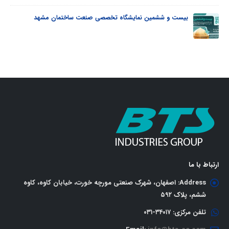
ن مشهد
نمایشگاه بین المللی صنعت ساختمان تبریز
ارتباط با ما
Address:
اصفهان، شهرک صنعتی مورچه خورت، خیابان کاوه، کاوه
ششم، پلاک ٥٩٢
تلفن مرکزی:
٣٤٠١٧-٠٣١
Email:
info@bts-co.com