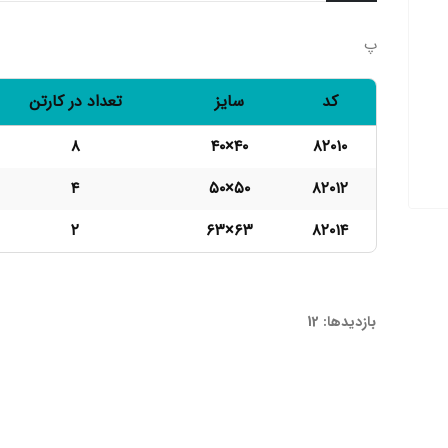
پ
کد
سایز
تعداد در کارتن
۸
۴٠×۴٠
۸۲۰۱۰
۴
۵۰×۵۰
۸۲۰۱۲
۲
۶۳×۶۳
۸۲۰۱۴
82010-82012-82014
بازدیدها: 12