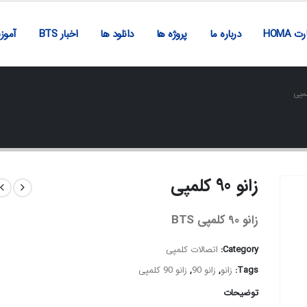
ت HOMA
درباره ما
پروژه ها
دانلود ها
اخبار BTS
آمو
زانو 90 کلمپی
زانو 90 کلمپی BTS
Category:
اتصالات کلمپی
Tags:
زانو
,
زانو 90
,
زانو 90 کلمپی
توضیحات