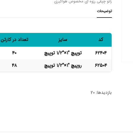
زانو چپقی رزوه ای مخصوص هواگیری
توضیحات
کد
سایز
تعداد در کارتن
۶۲۴۰۴
توپیچ "۱×"۱/۲ توپیچ
۴۰
۶۲۵۰۴
روپیچ "۱×"۱/۲ توپیچ
۴۸
62404-62504
بازدیدها: 20