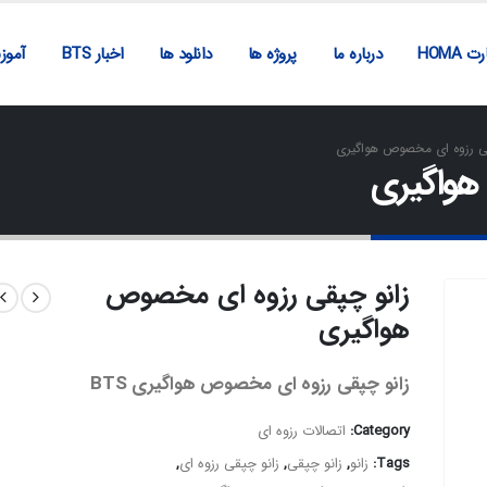
ت HOMA
درباره ما
پروژه ها
دانلود ها
اخبار BTS
آمو
قی رزوه ای مخصوص هواگیری
هواگیری
زانو چپقی رزوه ای مخصوص
هواگیری
زانو چپقی رزوه ای مخصوص هواگیری BTS
Category:
اتصالات رزوه ای
Tags:
زانو
,
زانو چپقی
,
زانو چپقی رزوه ای
,