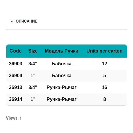
ОПИСАНИЕ
Code
Size
Модель Ручки
Units per carton
36903
3/4"
Бабочка
12
36904
1"
Бабочка
5
36913
3/4"
Ручка-Рычаг
16
36914
1"
Ручка-Рычаг
8
Views: 1