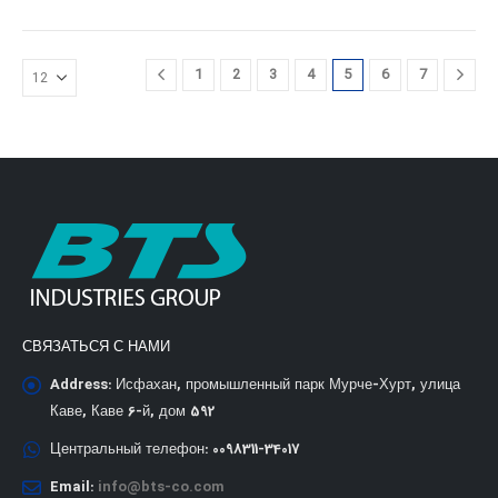
1
2
3
4
5
6
7
СВЯЗАТЬСЯ С НАМИ
Address:
Исфахан, промышленный парк Мурче-Хурт, улица
Каве, Каве 6-й, дом 592
Центральный телефон:
0098311-34017
Email:
info@bts-co.com