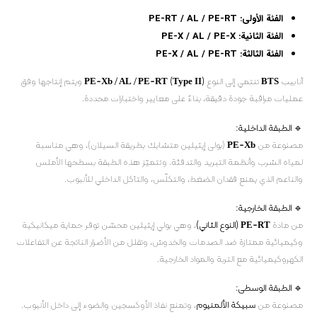
الفئة الأولى:
PE-RT / AL / PE-RT
الفئة الثانية:
PE-X / AL / PE-X
الفئة الثالثة:
PE-X / AL / PE-RT
أنابيب
BTS
تنتمي إلى النوع
PE-Xb / AL / PE-RT (Type II)
ويتم إنتاجها وفق
عمليات مراقبة جودة دقيقة، بناءً على معايير واختبارات محددة.
🔹
الطبقة الداخلية:
مصنوعة من
PE-Xb
(بولی إيثيلين متشابك بطريقة السيلان)، وهي مناسبة
لمياه الشرب وأنظمة التبريد والتدفئة. وتتميّز هذه الطبقة بسطحها الأملس
والناعم الذي يمنع فقدان الضغط، والتكلّس، والتآكل الداخلي للأنبوب.
🔹
الطبقة الخارجية:
من مادة
PE-RT (النوع الثاني)
، وهي بولي إيثيلين محسّن توفر حماية ميكانيكية
وكيميائية ممتازة ضد الصدمات والخدوش، وتقلل من الأضرار الناتجة عن التفاعلات
الكهروكيميائية مع التربة والمواد الخارجية.
🔹
الطبقة الوسطى:
مصنوعة من
سبيكة الألمنيوم
، وتمنع نفاذ الأوكسجين والضوء إلى داخل الأنبوب.