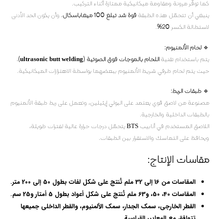
كما توفّر مرونة ومقاومة ميكانيكية ممتازة أثناء التركيب.
ينبغي أن تتحمّل هذه الطبقة
قوة شد تبلغ 100 ميغاباسكال
، وأن يكون الحد الأدنى
لاستطالة الكسر
20%
.
🔹
لحام الألمنيوم:
يتم باستخدام تقنية
اللحام بالموجات فوق الصوتية (ultrasonic butt welding)
،
حيث يتم لحام طرفي شريط الألمنيوم ببعضهما بواسطة الاهتزازات الميكانيكية.
🔹
طبقات الربط:
مصنوعة من لاصق قوي يعتمد على البولي إيثيلين، وتعمل على ربط طبقة الألمنيوم
بالطبقات الداخلية والخارجية.
اللاصق المستخدم في أنابيب BTS يتحمّل درجات حرارة عالية لفترات طويلة،
ويحافظ على التماسك والاستقرار بين الطبقات.
مقاسات الإنتاج:
المقاسات من
16 إلى 32 ملم
تُنتج على شكل لفات بطول
50 إلى 200 متر
.
المقاسات
40، 50، و63 ملم
تُنتج على شكل أعواد بطول
5 أمتار و25 سم
.
القطر الخارجي، سمك الجدار، سمك الألمنيوم، والقطر الداخلي جميعها
تتوافق مع
المعايير القياسية
.