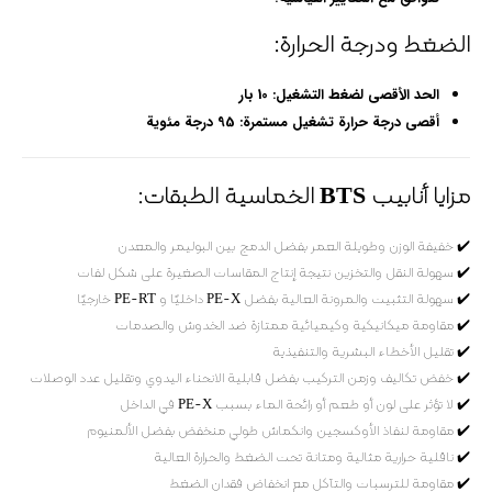
الضغط ودرجة الحرارة:
الحد الأقصى لضغط التشغيل:
10 بار
أقصى درجة حرارة تشغيل مستمرة:
95 درجة مئوية
مزايا أنابيب BTS الخماسية الطبقات:
✔️ خفيفة الوزن وطويلة العمر بفضل الدمج بين البوليمر والمعدن
✔️ سهولة النقل والتخزين نتيجة إنتاج المقاسات الصغيرة على شكل لفات
✔️ سهولة التثبيت والمرونة العالية بفضل PE-X داخليًا و PE-RT خارجيًا
✔️ مقاومة ميكانيكية وكيميائية ممتازة ضد الخدوش والصدمات
✔️ تقليل الأخطاء البشرية والتنفيذية
✔️ خفض تكاليف وزمن التركيب بفضل قابلية الانحناء اليدوي وتقليل عدد الوصلات
✔️ لا تؤثر على لون أو طعم أو رائحة الماء بسبب PE-X في الداخل
✔️ مقاومة لنفاذ الأوكسجين وانكماش طولي منخفض بفضل الألمنيوم
✔️ ناقلية حرارية مثالية ومتانة تحت الضغط والحرارة العالية
✔️ مقاومة للترسبات والتآكل مع انخفاض فقدان الضغط