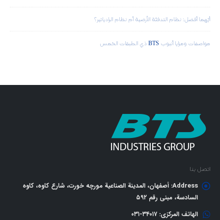
أيّهما أفضل: نظام التدفئة الأرضية أم نظام الرادياتير؟
مواصفات ومزايا أنبوب BTS ذي الطبقات الخمس
اتصل بنا
Address:
أصفهان، المدينة الصناعية مورچه خورت، شارع كاوه، كاوه
السادسة، مبنى رقم ٥٩٢
الهاتف المركزي:
٣٤٠١٧-٠٣١