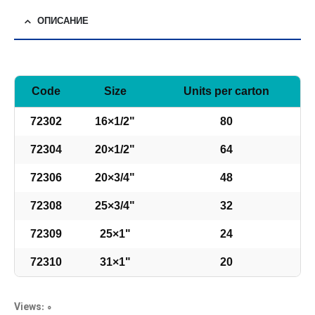
ОПИСАНИЕ
Code
Size
Units per carton
72302
16×1/2"
80
72304
20×1/2"
64
72306
20×3/4"
48
72308
25×3/4"
32
72309
25×1"
24
72310
31×1"
20
Views: 0