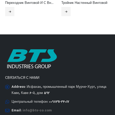
Переходник Винтовой И С Внутренней Резьбой
Тройник Настенный Винтовой
СВЯЗАТЬСЯ С НАМИ
Address:
Исфахан, промышленный парк Мурче-Хурт, улица
Каве, Каве 6-й, дом 592
Центральный телефон:
0098311-34017
Email:
info@bts-co.com