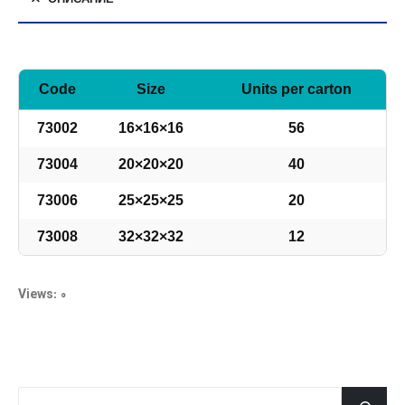
Code
Size
Units per carton
73002
16×16×16
56
73004
20×20×20
40
73006
25×25×25
20
73008
32×32×32
12
Views: 0
جستجو