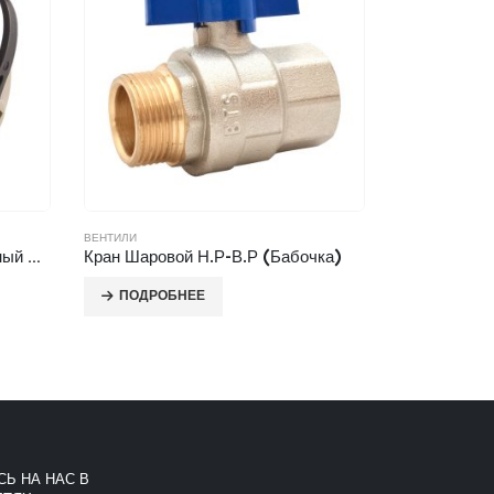
ВЕНТИЛИ
ВЕНТИЛИ
Вентиль Дренажный Поворотный С Заглушкой
Кран Шаровой Н.Р-В.Р (Бабочка)
ПОДРОБНЕЕ
ПОДРОБ
Ь НА НАС В