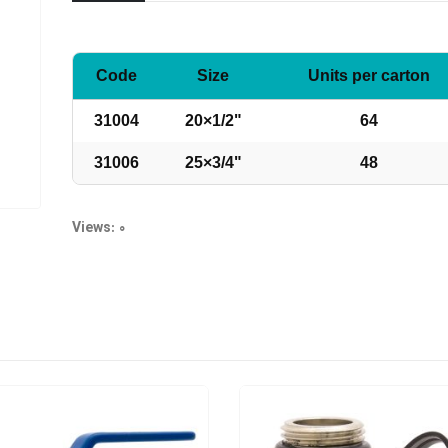
Code
Size
Units per carton
31004
20×1/2"
64
31006
25×3/4"
48
Views: 0