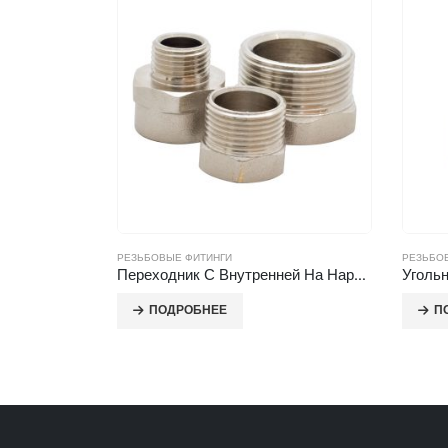
РЕЗЬБОВЫЕ ФИТИНГИ
РЕЗЬБО
езьбой
Переходник С Внутренней На Наружную Резьбу
Уголь
ПОДРОБНЕЕ
П