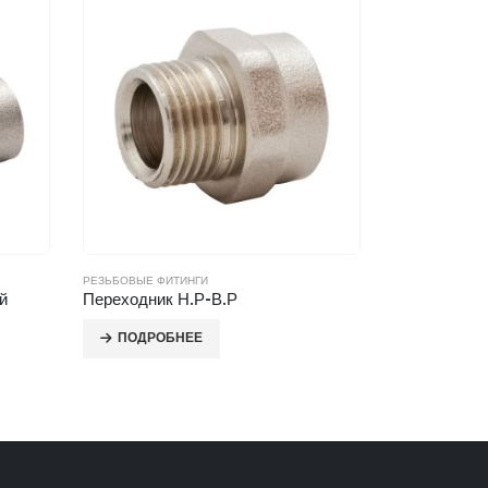
РЕЗЬБОВЫЕ ФИТИНГИ
РЕЗЬБОВЫЕ ФИ
й
Переходник Н.Р-В.Р
Ниппель Пе
ПОДРОБНЕЕ
ПОДРОБ