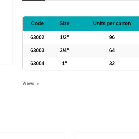
Code
Size
Units per carton
63002
1/2"
96
63003
3/4"
64
63004
1"
32
Views: 0