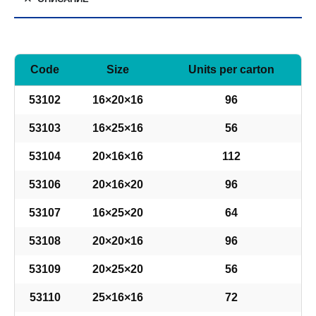
Code
Size
Units per carton
53102
16×20×16
96
53103
16×25×16
56
53104
20×16×16
112
53106
20×16×20
96
53107
16×25×20
64
53108
20×20×16
96
53109
20×25×20
56
53110
25×16×16
72