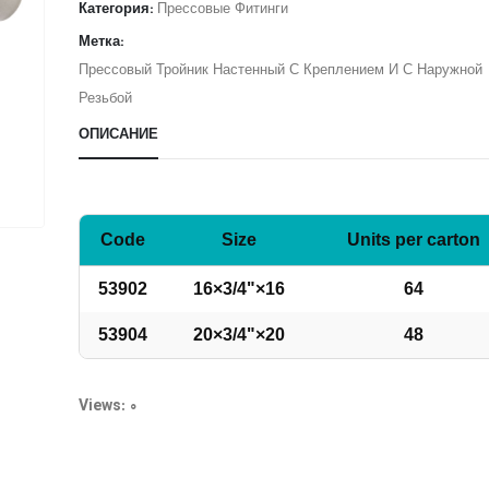
Категория:
Прессовые Фитинги
Метка:
Прессовый Тройник Настенный С Креплением И С Наружной
Резьбой
ОПИСАНИЕ
Code
Size
Units per carton
53902
16×3/4"×16
64
53904
20×3/4"×20
48
Views: 0