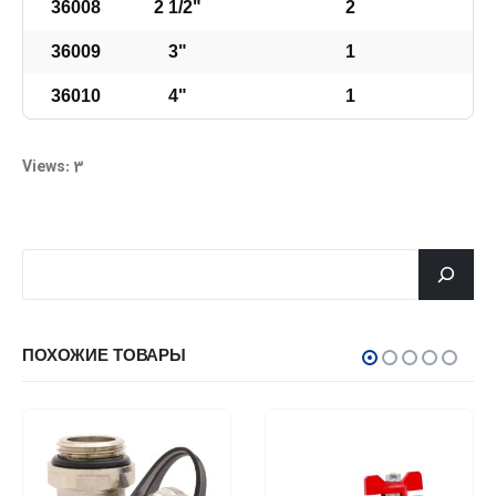
36008
2 1/2"
2
36009
3"
1
36010
4"
1
Views: 3
جستجو
ПОХОЖИЕ ТОВАРЫ