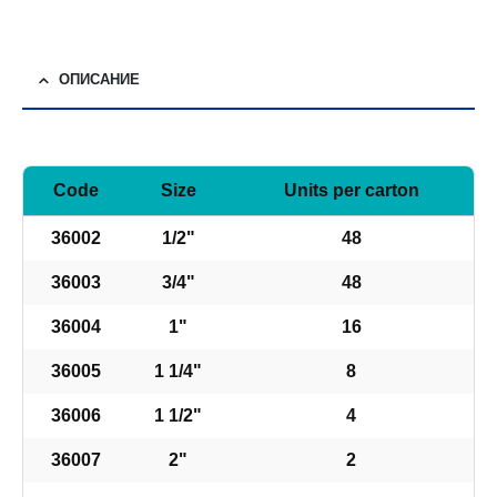
ОПИСАНИЕ
Code
Size
Units per carton
36002
1/2"
48
36003
3/4"
48
36004
1"
16
36005
1 1/4"
8
36006
1 1/2"
4
36007
2"
2