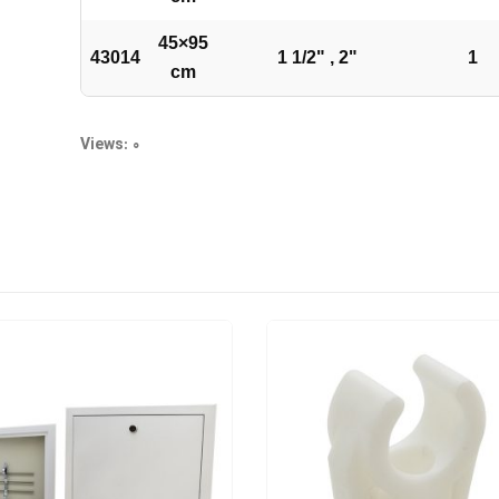
45×95
43014
1 1/2" , 2"
1
cm
Views: 0