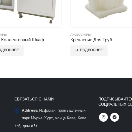
УАРЫ
АКСЕССУАРЫ
ение Для Труб
ОДРОБНЕЕ
ПОДРОБНЕЕ
СВЯЗАТЬСЯ С НАМИ
ПОДПИСЫВАЙТЕС
СОЦИАЛЬНЫХ СЕ
Address:
Исфахан, промышленный
парк Мурче-Хурт, улица Каве, Каве
6-й, дом 592