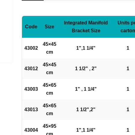
Integrated Manifold
Units p
Code
Size
Bracket Size
carto
45×45
43002
1",1 1/4"
1
cm
45×45
43012
1 1/2" , 2"
1
cm
45×65
43003
1" , 1 1/4"
1
cm
45×65
43013
1 1/2",2"
1
cm
45×95
43004
1",1 1/4"
1
cm