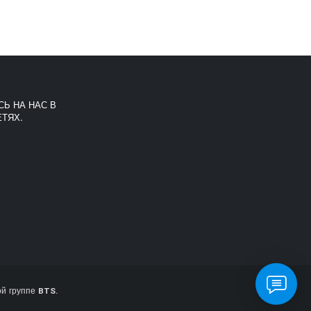
Ь НА НАС В
ТЯХ.
й группе BTS.