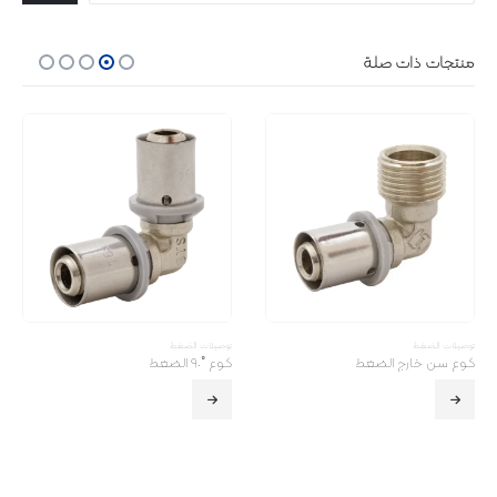
منتجات ذات صلة
توصیلات الضغط
توصیلات الضغط
كـوع سن خارج الضغط
کـوع ˚٩٠ الضغط