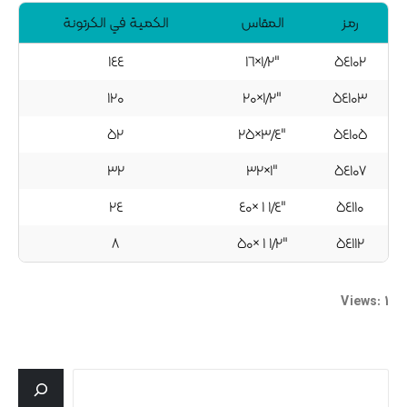
رمز
المقاس
الكمية في الكرتونة
۱٤٤
"۱/۲×۱٦
٥٤۱۰۲
۱۲۰
"۱/۲×۲۰
٥٤۱۰۳
٥۲
"٤/۳×۲٥
٥٤۱۰٥
۳۲
"۱×۳۲
٥٤۱۰۷
۲٤
"٤/۱ ۱ ×٤۰
٥٤۱۱۰
۸
"۱/۲ ۱ ×٥۰
٥٤۱۱۲
Views: 1
جستجو