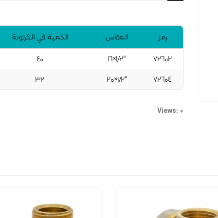
رمز
المقاس
الكمية في الكرتونة
٤۰
۱٦×۱/۲"
۷۲٦۰۲
۳۲
۲۰×۱/۲"
۷۲٦۰٤
Views: 0