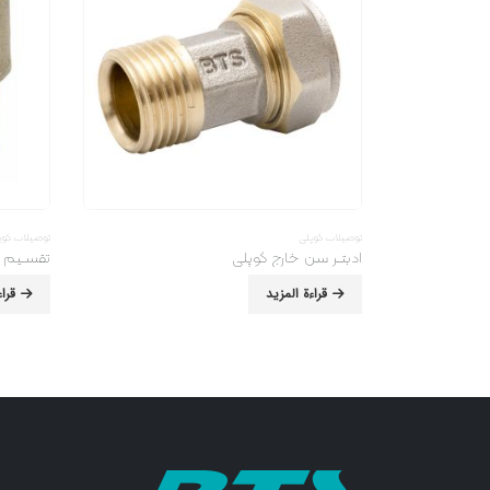
توصیلات کوپلی
توصیلات کوپ
ادبتـر سن خارج کوپلی
تقسـیم ˚٩٠ مبدل کوپلی للح
قراءة المزيد
قرا