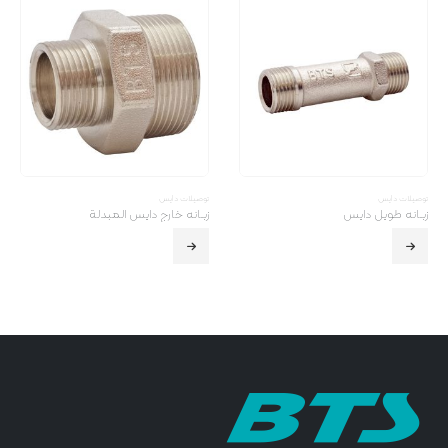
توصیلات دایس
توصیلات دایس
زبـانه طویل دایس
زبـانه خارج دایس المبدلة