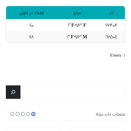
کد
سایز
تعداد در کارتن
٤۰
۱" F×۱/۲" F
۶۲۴۰۴
٤۸
۱" F×۱/۲" M
٦۲٥۰٤
Views: 1
جستجو
منتجات ذات صلة