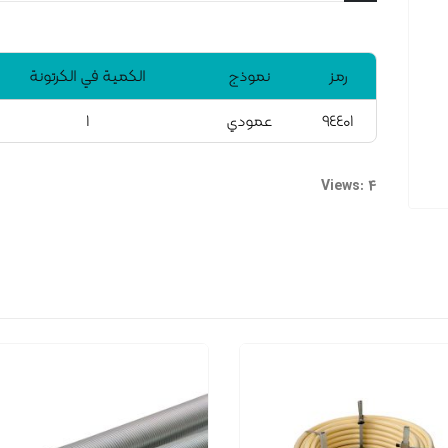
رمز
نموذج
الكمية في الكرتونة
۹٤٤۰۱
عمودي
۱
Views: 4