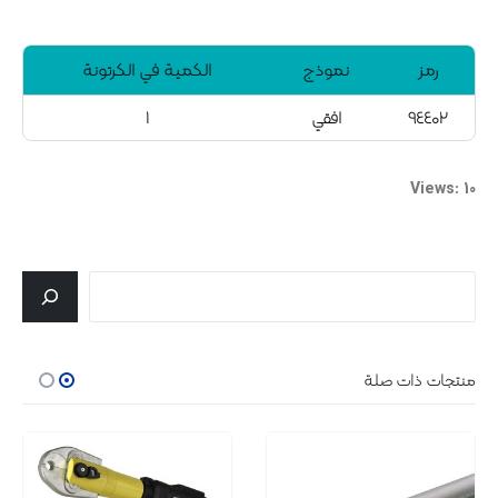
رمز
نموذج
الكمية في الكرتونة
۹٤٤۰۲
افقي
۱
Views: 10
جستجو
منتجات ذات صلة