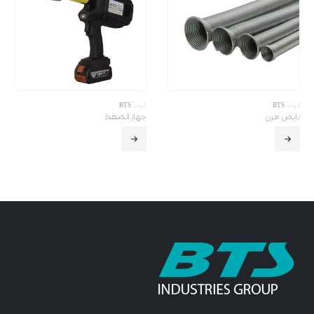
أدوات BTS
أدوات BTS
نابض مرن
جهاز الضغط