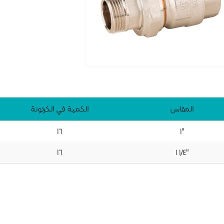
المقاس
الكمية في الكرتونة
۱٦
۱"
۱٦
۱ ۱/٤"