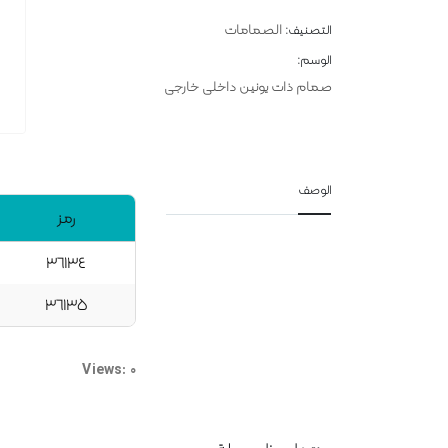
الصمامات
التصنيف:
الوسم:
صمام ذات یونین داخلی خارجی
الوصف
رمز
۳٦۱۳٤
۳٦۱۳٥
Views: 0