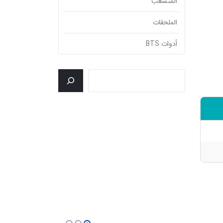
المتشعب
الملحقات
أدوات BTS
جستجو