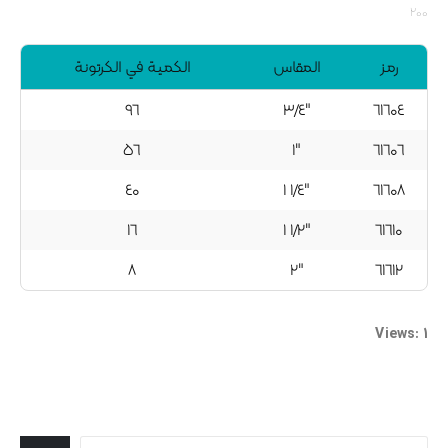
۲۰۰
رمز
المقاس
الكمية في الكرتونة
۹٦
٣/٤"
٦۱٦۰٤
٥٦
۱"
٦۱٦۰٦
٤۰
۱ ۱/٤"
٦۱٦۰۸
۱٦
۱ ۱/۲"
٦۱٦۱۰
۸
۲"
٦۱٦۱۲
Views: 1
جستجو