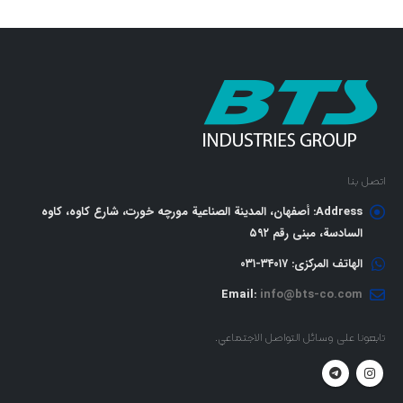
اتصل بنا
Address:
أصفهان، المدينة الصناعية مورچه خورت، شارع كاوه، كاوه
السادسة، مبنى رقم ٥٩٢
الهاتف المركزي:
٣٤٠١٧-٠٣١
Email:
info@bts-co.com
تابعونا على وسائل التواصل الاجتماعي.