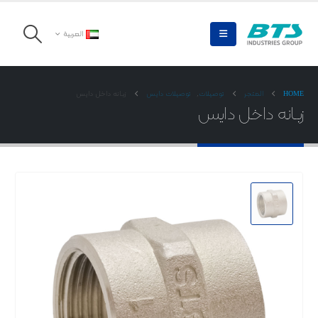
العربية
HOME
المتجر
توصیلات
,
توصیلات دایس
زبـانه داخل دایس
زبـانه داخل دایس