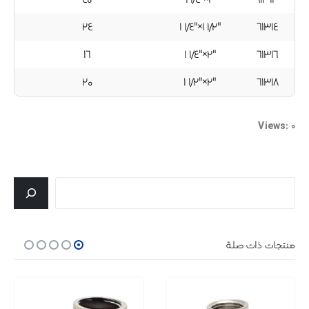
۲٤
۱ ۱/٤"×۱ ۱/۲"
٦۱۳۱٤
۱٦
۱ ۱/٤"×۲"
٦۱۳۱٦
۲۰
۱ ۱/۲"×۲"
٦۱۳۱۸
Views: 0
جستجو
منتجات ذات صلة