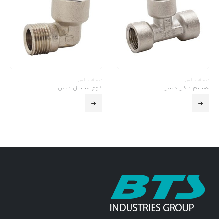
توصیلات دایس
توصیلات دایس
تقسیم داخل دایس
کـوع السبیل دایس