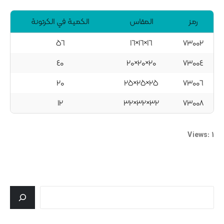
رمز
المقاس
الكمية في الكرتونة
٥٦
۱٦×۱٦×۱٦
۷۳۰۰۲
٤۰
۲۰×۲۰×۲۰
۷۳۰۰٤
۲۰
۲٥×۲٥×۲٥
۷۳۰۰٦
۱۲
۳۲×۳۲×۳۲
۷۳۰۰۸
Views: 1
جستجو