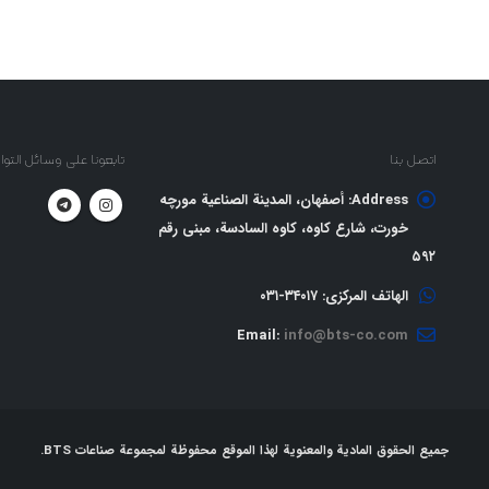
اتصل بنا
تابعونا على وسائل التو
Address:
أصفهان، المدينة الصناعية مورچه
خورت، شارع كاوه، كاوه السادسة، مبنى رقم
٥٩٢
الهاتف المركزي:
٣٤٠١٧-٠٣١
Email:
info@bts-co.com
جميع الحقوق المادية والمعنوية لهذا الموقع محفوظة لمجموعة صناعات BTS.