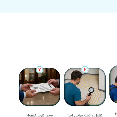
و
کنترل و ثبت مراحل اجرا
صدور کارت HomA