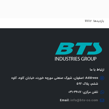
بازدیدها: 11786
ارتباط با ما
Address:
اصفهان، شهرک صنعتی مورچه خورت، خیابان کاوه، کاوه
ششم، پلاک ٥٩٢
تلفن مرکزی:
٣٤٠١٧-٠٣١
Email:
info@bts-co.com