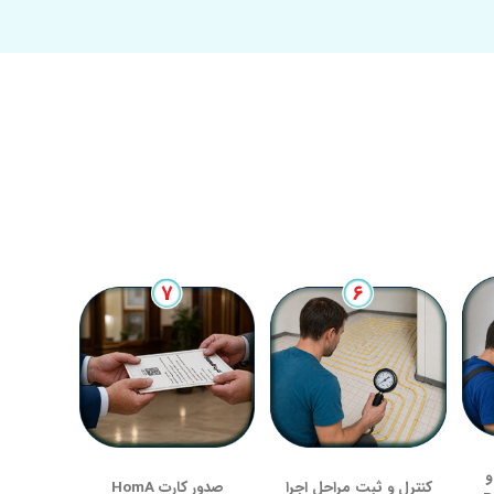
و
کنترل و ثبت مراحل اجرا
صدور کارت HomA